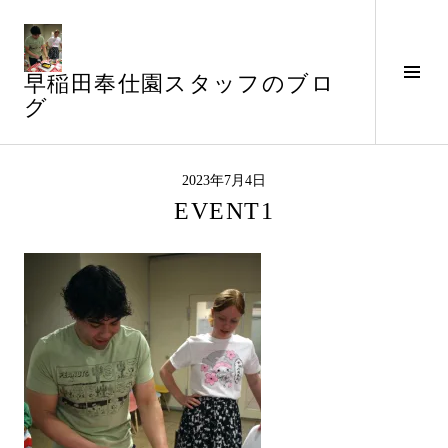
コ
ン
テ
サ
早稲田奉仕園スタッフのブロ
ン
イ
グ
ツ
ド
へ
バ
ス
ー
キ
2023年7月4日
切
ッ
EVENT1
り
プ
替
え