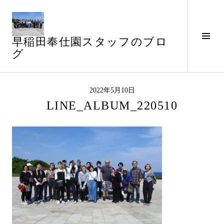
コ
ン
テ
サ
早稲田奉仕園スタッフのブロ
ン
イ
グ
ツ
ド
へ
バ
ス
ー
キ
2022年5月10日
切
ッ
LINE_ALBUM_220510
り
プ
替
え