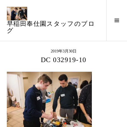
コ
ン
テ
サ
早稲田奉仕園スタッフのブロ
ン
イ
グ
ツ
ド
へ
バ
ス
ー
キ
2019年3月30日
切
ッ
DC 032919-10
り
プ
替
え