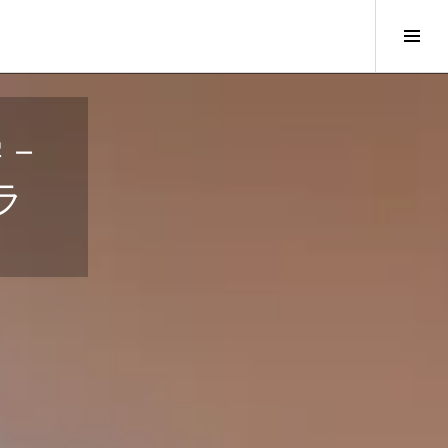
サ
イ
ド
バ
ー
学－
切
り
ラ
替
え