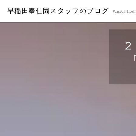
コ
早稲田奉仕園スタッフのブログ
ン
Waseda Hoshi
テ
ン
ツ
へ
２
ス
キ
ッ
プ