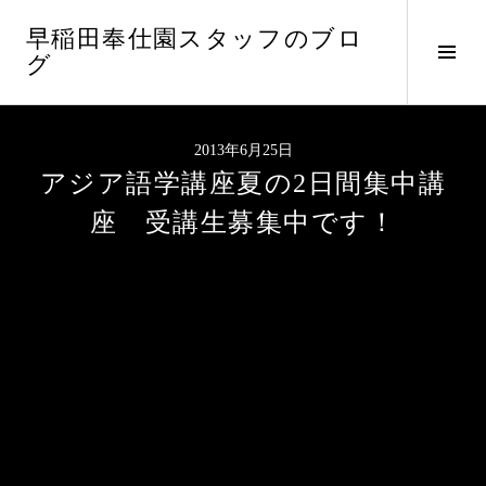
コ
早稲田奉仕園スタッフのブロ
ン
サ
グ
テ
イ
ン
ド
ツ
バ
へ
2013年6月25日
ー
ス
アジア語学講座夏の2日間集中講
切
キ
り
ッ
座 受講生募集中です！
替
プ
え