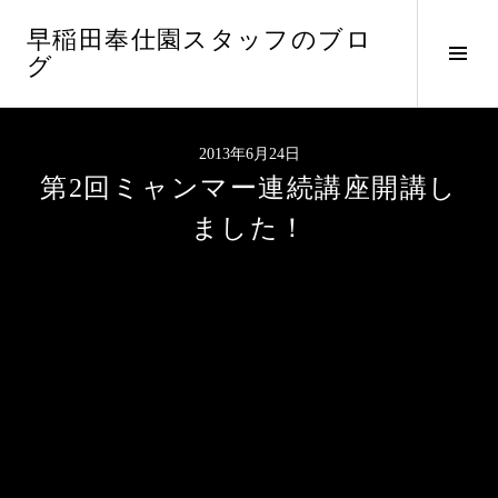
コ
早稲田奉仕園スタッフのブロ
ン
サ
グ
テ
イ
ン
ド
ツ
バ
へ
2013年6月24日
ー
ス
第2回ミャンマー連続講座開講し
切
キ
り
ッ
ました！
替
プ
え