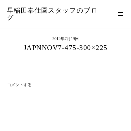
コ
早稲田奉仕園スタッフのブロ
ン
サ
グ
テ
イ
ン
ド
ツ
バ
へ
2012年7月19日
ー
ス
JAPNNOV7-475-300×225
切
キ
り
ッ
替
プ
え
コメントする