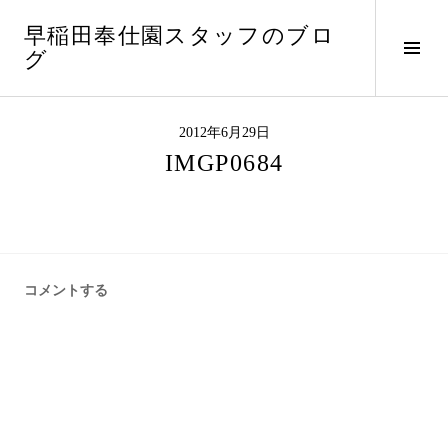
コ
早稲田奉仕園スタッフのブロ
ン
サ
グ
テ
イ
ン
ド
ツ
バ
へ
2012年6月29日
ー
ス
IMGP0684
切
キ
り
ッ
替
プ
え
コメントする