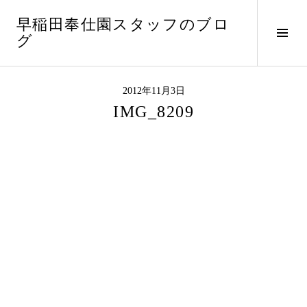
コ
早稲田奉仕園スタッフのブロ
ン
サ
グ
テ
イ
ン
ド
ツ
バ
へ
2012年11月3日
ー
ス
IMG_8209
切
キ
り
ッ
替
プ
え