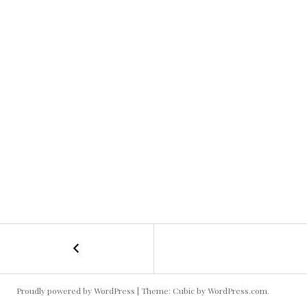
←
IMG_8209
投
稿
Proudly powered by WordPress
|
Theme: Cubic by
WordPress.com
.
ナ