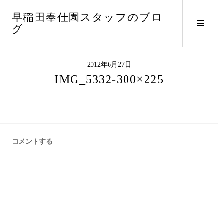
コ
早稲田奉仕園スタッフのブロ
ン
サ
グ
テ
イ
ン
ド
ツ
バ
へ
2012年6月27日
ー
ス
IMG_5332-300×225
切
キ
り
ッ
替
プ
え
コメントする