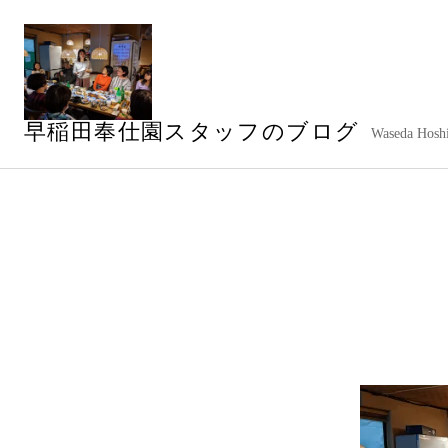
コ
ン
テ
ン
ツ
早稲田奉仕園スタッフのブログ
へ
Waseda Hoshi
ス
キ
ッ
プ