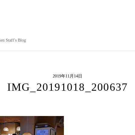
en Staff's Blog
2019年11月14日
IMG_20191018_200637