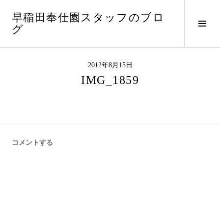
コ
早稲田奉仕園スタッフのブロ
ン
サ
グ
テ
イ
ン
ド
ツ
バ
へ
2012年8月15日
ー
ス
IMG_1859
切
キ
り
ッ
替
プ
え
コメントする