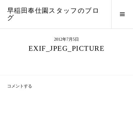
コ
早稲田奉仕園スタッフのブロ
ン
サ
グ
テ
イ
ン
ド
ツ
バ
へ
2012年7月5日
ー
ス
EXIF_JPEG_PICTURE
切
キ
り
ッ
替
プ
え
コメントする