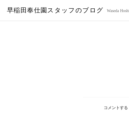
コ
早稲田奉仕園スタッフのブログ
ン
Waseda Hoshi
テ
ン
ツ
へ
ス
キ
ッ
プ
コメントする