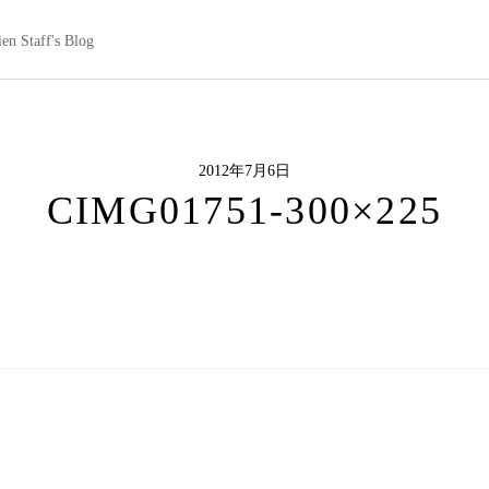
en Staff's Blog
2012年7月6日
CIMG01751-300×225