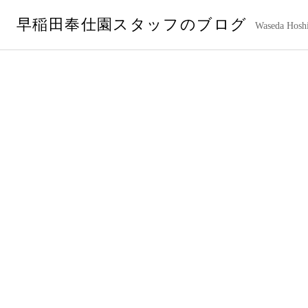
コ
早稲田奉仕園スタッフのブログ
ン
Waseda Hoshi
テ
ン
ツ
へ
ス
キ
ッ
プ