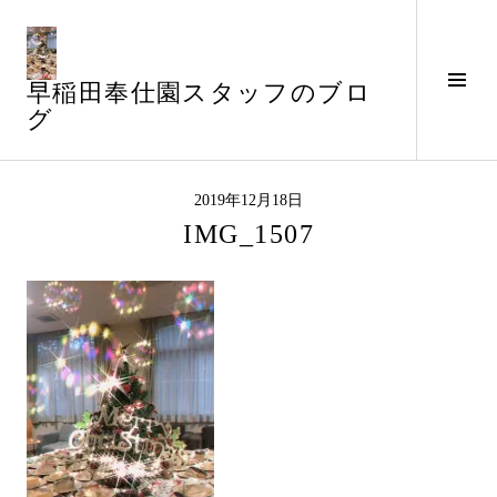
コ
ン
テ
サ
早稲田奉仕園スタッフのブロ
ン
イ
グ
ツ
ド
へ
バ
ス
ー
キ
2019年12月18日
切
ッ
IMG_1507
り
プ
替
え