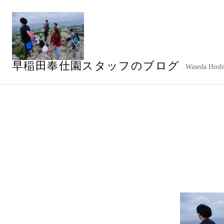
コ
ン
テ
ン
ツ
早稲田奉仕園スタッフのブログ
へ
Waseda Hoshi
ス
キ
ッ
プ