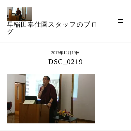
コ
ン
テ
サ
早稲田奉仕園スタッフのブロ
ン
イ
グ
ツ
ド
へ
バ
ス
ー
キ
2017年12月19日
切
ッ
DSC_0219
り
プ
替
え