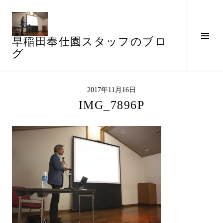
コ
ン
テ
サ
早稲田奉仕園スタッフのブロ
ン
イ
グ
ツ
ド
へ
バ
ス
ー
キ
2017年11月16日
切
ッ
IMG_7896P
り
プ
替
え