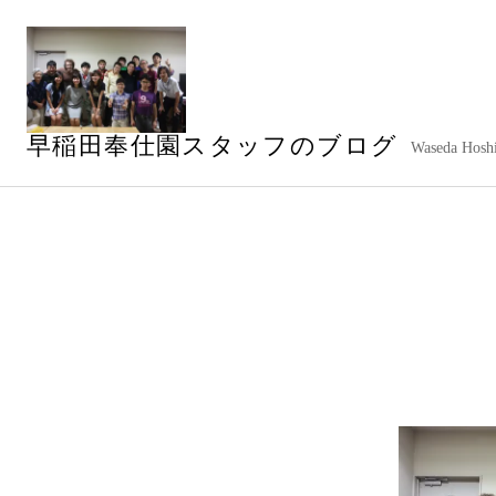
コ
ン
テ
ン
ツ
早稲田奉仕園スタッフのブログ
へ
Waseda Hoshi
ス
キ
ッ
プ