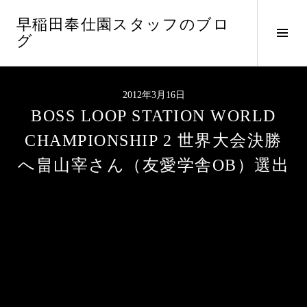
コ
早稲田奉仕園スタッフのブロ
ン
サ
グ
テ
イ
ン
ド
ツ
バ
へ
2012年3月16日
ー
ス
BOSS LOOP STATION WORLD
切
キ
り
ッ
CHAMPIONSHIP 2 世界大会決勝
替
プ
へ畠山宰さん（友愛学舎OB）選出
え