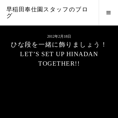
コ
早稲田奉仕園スタッフのブロ
ン
サ
グ
テ
イ
ン
ド
ツ
バ
へ
2012年2月18日
ー
ス
ひな段を一緒に飾りましょう！
切
キ
り
ッ
LET’S SET UP HINADAN
替
プ
TOGETHER!!
え