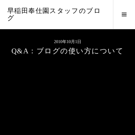
コ
早稲田奉仕園スタッフのブロ
ン
サ
グ
テ
イ
ン
ド
ツ
バ
へ
2010年10月1日
ー
ス
Q&A：ブログの使い方について
切
キ
り
ッ
替
プ
え