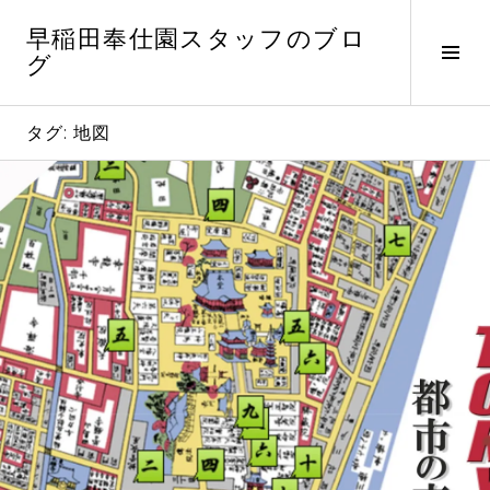
コ
早稲田奉仕園スタッフのブロ
ン
サ
グ
テ
イ
ン
ド
ツ
バ
タグ:
地図
へ
ー
ス
切
キ
り
ッ
替
プ
え