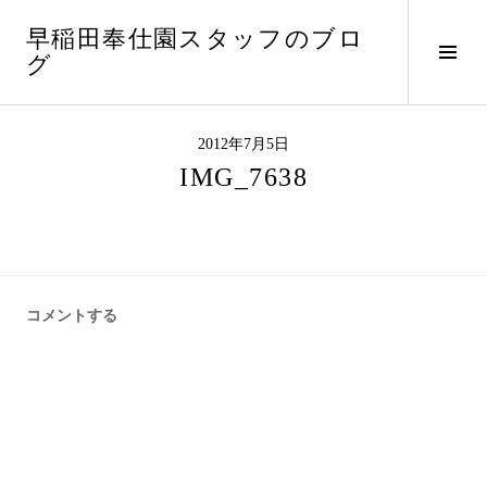
コ
早稲田奉仕園スタッフのブロ
ン
サ
グ
テ
イ
ン
ド
ツ
バ
へ
2012年7月5日
ー
ス
IMG_7638
切
キ
り
ッ
替
プ
え
コメントする