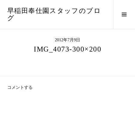
コ
早稲田奉仕園スタッフのブロ
ン
サ
グ
テ
イ
ン
ド
ツ
バ
へ
2012年7月9日
ー
ス
IMG_4073-300×200
切
キ
り
ッ
替
プ
え
コメントする