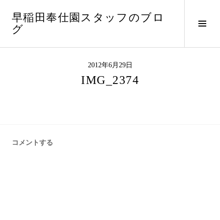
コ
早稲田奉仕園スタッフのブロ
ン
サ
グ
テ
イ
ン
ド
ツ
バ
へ
2012年6月29日
ー
ス
IMG_2374
切
キ
り
ッ
替
プ
え
コメントする