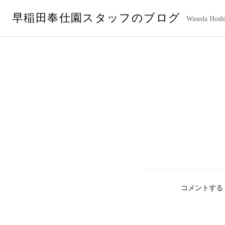
コ
早稲田奉仕園スタッフのブログ
ン
Waseda Hoshi
テ
ン
ツ
へ
ス
キ
ッ
プ
コメントする