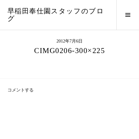
コ
早稲田奉仕園スタッフのブロ
ン
サ
グ
テ
イ
ン
ド
ツ
バ
へ
2012年7月6日
ー
ス
CIMG0206-300×225
切
キ
り
ッ
替
プ
え
コメントする