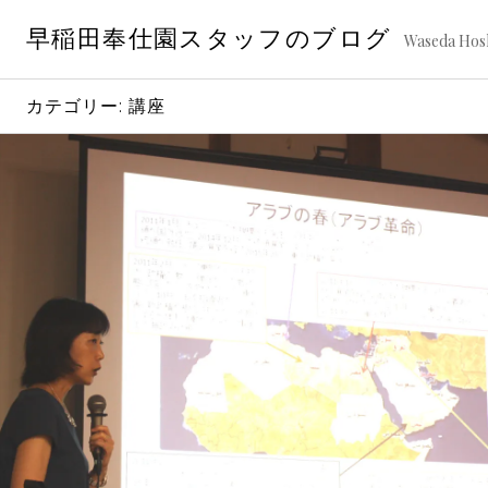
コ
早稲田奉仕園スタッフのブログ
ン
Waseda Hosh
テ
ン
カテゴリー:
講座
ツ
へ
ス
キ
ッ
プ