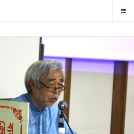
サ
イ
ド
バ
ー
切
り
替
え