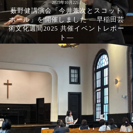
2025年10月22日
薮野健講演会「今井兼次とスコット
ホール」を開催しました ―早稲田芸
術文化週間2025 共催イベントレポー
ト―