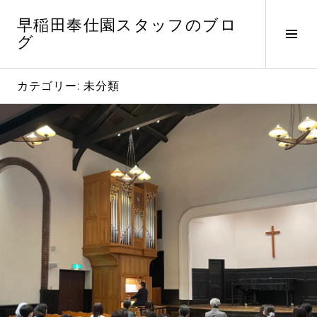
コ
早稲田奉仕園スタッフのブロ
ン
サ
グ
テ
イ
ン
ド
ツ
バ
カテゴリー:
未分類
へ
ー
ス
切
キ
り
ッ
替
プ
え