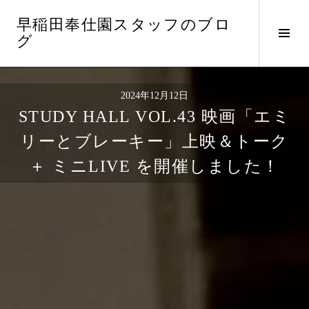
コ
早稲田奉仕園スタッフのブロ
ン
サ
グ
テ
イ
ン
ド
ツ
バ
へ
2024年12月12日
ー
ス
STUDY HALL VOL.43 映画「エミ
切
キ
り
ッ
リーとブレーキー」上映＆トーク
替
プ
＋ ミニLIVE を開催しました！
え