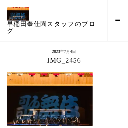
コ
ン
テ
サ
早稲田奉仕園スタッフのブロ
ン
イ
グ
ツ
ド
へ
バ
ス
ー
キ
2023年7月4日
切
ッ
IMG_2456
り
プ
替
え