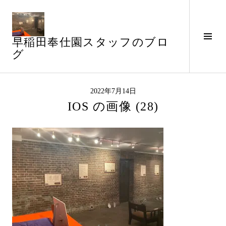
コ
ン
テ
サ
早稲田奉仕園スタッフのブロ
ン
イ
グ
ツ
ド
へ
バ
ス
ー
キ
2022年7月14日
切
ッ
IOS の画像 (28)
り
プ
替
え