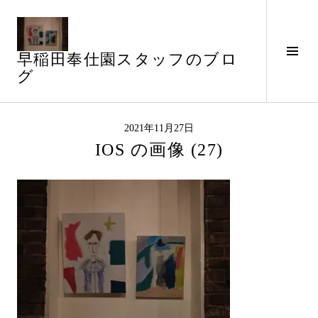
コ
ン
テ
サ
早稲田奉仕園スタッフのブロ
ン
イ
グ
ツ
ド
へ
バ
ス
ー
キ
2021年11月27日
切
ッ
IOS の画像 (27)
り
プ
替
え