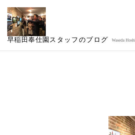
コ
ン
テ
ン
ツ
早稲田奉仕園スタッフのブログ
へ
Waseda Hoshi
ス
キ
ッ
プ