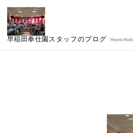
コ
ン
テ
ン
ツ
早稲田奉仕園スタッフのブログ
へ
Waseda Hoshi
ス
キ
ッ
プ