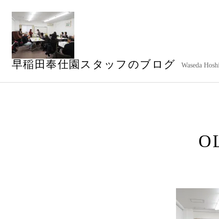
コ
ン
テ
ン
ツ
早稲田奉仕園スタッフのブログ
へ
Waseda Hoshi
ス
キ
ッ
プ
O