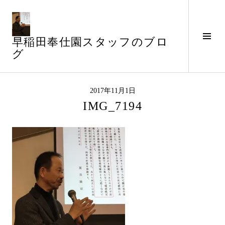
コ
ン
テ
サ
早稲田奉仕園スタッフのブロ
ン
イ
グ
ツ
ド
へ
バ
ス
ー
キ
2017年11月1日
切
ッ
IMG_7194
り
プ
替
え