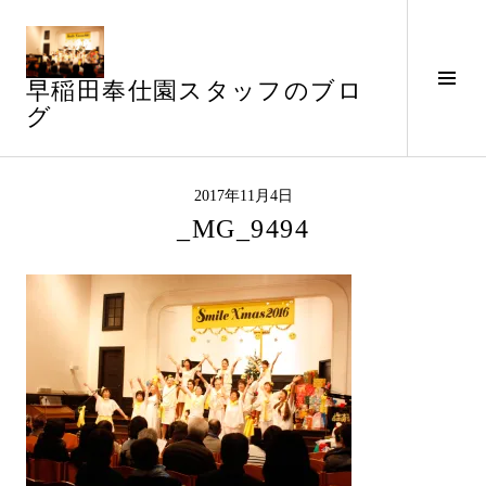
コ
ン
テ
サ
早稲田奉仕園スタッフのブロ
ン
イ
グ
ツ
ド
へ
バ
ス
ー
キ
2017年11月4日
切
ッ
_MG_9494
り
プ
替
え