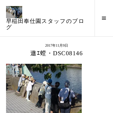
コ
ン
テ
サ
早稲田奉仕園スタッフのブロ
ン
イ
グ
ツ
ド
へ
バ
ス
ー
キ
2017年11月9日
切
ッ
遨ｴ螳・DSC08146
り
プ
替
え