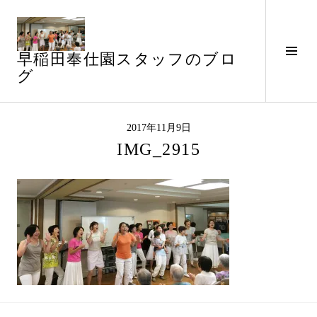
コ
ン
テ
サ
早稲田奉仕園スタッフのブロ
ン
イ
グ
ツ
ド
へ
バ
ス
ー
キ
2017年11月9日
切
ッ
IMG_2915
り
プ
替
え