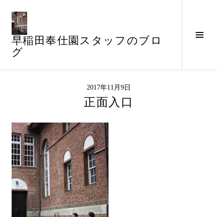
コ
ン
テ
サ
早稲田奉仕園スタッフのブロ
ン
イ
グ
ツ
ド
へ
バ
ス
ー
キ
2017年11月9日
切
ッ
正面入口
り
プ
替
え