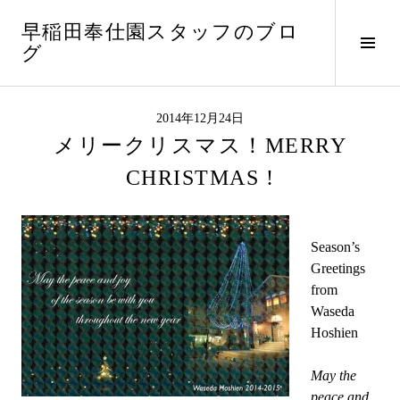
コ
早稲田奉仕園スタッフのブロ
ン
サ
グ
テ
イ
ン
ド
ツ
バ
へ
2014年12月24日
ー
ス
メリークリスマス！MERRY
切
キ
り
CHRISTMAS !
ッ
替
プ
え
Season’s
Greetings
from
Waseda
Hoshien
May the
peace and