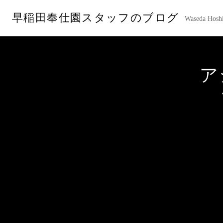
コ
早稲田奉仕園スタッフのブログ
ン
Waseda Hoshi
テ
ン
ツ
へ
ア
ス
キ
ッ
プ