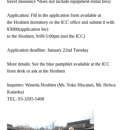
travel insurance *does not include equipment rental fees)
Application: Fill in the application form available at
the Hoshien dormitory or the ICC office and submit it with
¥3000(application fee)
to the Hoshien, 9:00-5:00pm (not the ICC)
Application deadline: January 22nd Tuesday
More details: See the blue pamphlet available at the ICC
front desk or ask at the Hoshien
Inquiries: Waseda Hoshien (Ms. Yoko Hiwatari, Mr. Heiwa
Kataoka)
TEL: 03-3205-5408