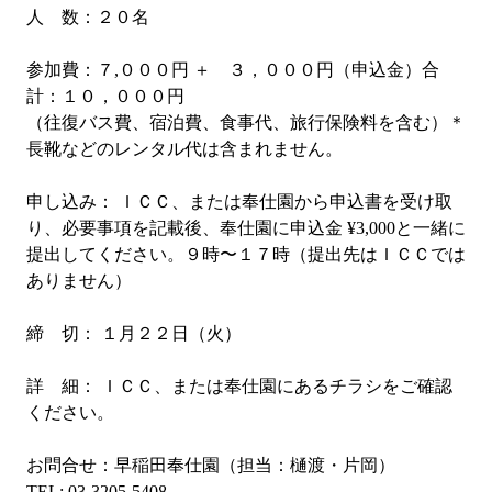
人 数：２０名
参加費：７,０００円 ＋ ３，０００円（申込金）合
計：１０，０００円
（往復バス費、宿泊費、食事代、旅行保険料を含む）＊
長靴などのレンタル代は含まれません。
申し込み： ＩＣＣ、または奉仕園から申込書を受け取
り、必要事項を記載後、奉仕園に申込金 ¥3,000と一緒に
提出してください。９時〜１７時（提出先はＩＣＣでは
ありません）
締 切： １月２２日（火）
詳 細： ＩＣＣ、または奉仕園にあるチラシをご確認
ください。
お問合せ：早稲田奉仕園（担当：樋渡・片岡）
TEL: 03-3205-5408