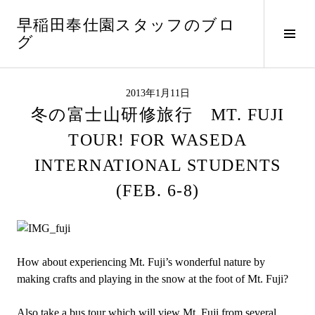
コ
早稲田奉仕園スタッフのブロ
ン
サ
グ
テ
イ
ン
ド
ツ
バ
へ
2013年1月11日
ー
ス
冬の富士山研修旅行 MT. FUJI
切
キ
り
TOUR! FOR WASEDA
ッ
替
プ
INTERNATIONAL STUDENTS
え
(FEB. 6-8)
How about experiencing Mt. Fuji’s wonderful nature by
making crafts and playing in the snow at the foot of Mt. Fuji?
Also take a bus tour which will view Mt. Fuji from several