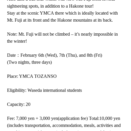
sightseeing spots, in addition to a Hakone tour!
Stay at the scenic YMCA there which is ideally located with
Mt. Fuji at its front and the Hakone mountains at its back.
Note: Mt. Fuji will not be climbed – it’s nearly impossible in
the winter!
Date：February 6th (Wed), 7th (Thu), and 8th (Fri)
(Two nights, three days)
Place: YMCA TOZANSO
Eligibility: Waseda international students
Capacity: 20
Fee: 7,000 yen + 3,000 yen(application fee) Total:10,000 yen
(includes transportation, accommodation, meals, activities and