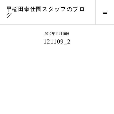
コ
早稲田奉仕園スタッフのブロ
ン
サ
グ
テ
イ
ン
ド
ツ
バ
へ
2012年11月10日
ー
ス
121109_2
切
キ
り
ッ
替
プ
え