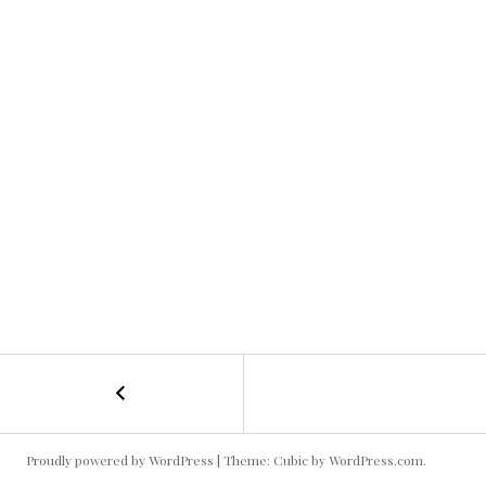
←
121109_2
投
稿
Proudly powered by WordPress
|
Theme: Cubic by
WordPress.com
.
ナ