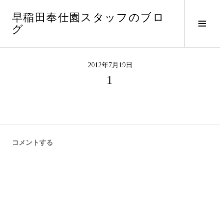
コ
早稲田奉仕園スタッフのブロ
ン
サ
グ
テ
イ
ン
ド
ツ
バ
へ
2012年7月19日
ー
ス
1
切
キ
り
ッ
替
プ
え
コメントする