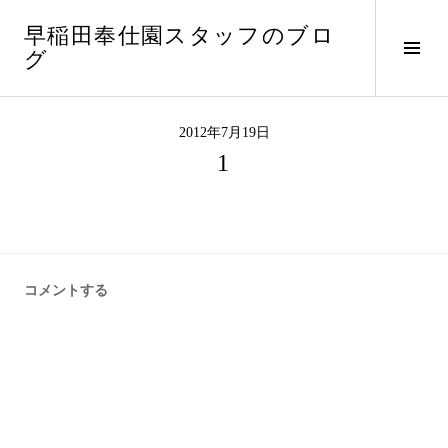
コ
早稲田奉仕園スタッフのブロ
ン
サ
グ
テ
イ
ン
ド
ツ
バ
へ
2012年7月19日
ー
ス
1
切
キ
り
ッ
替
プ
え
コメントする