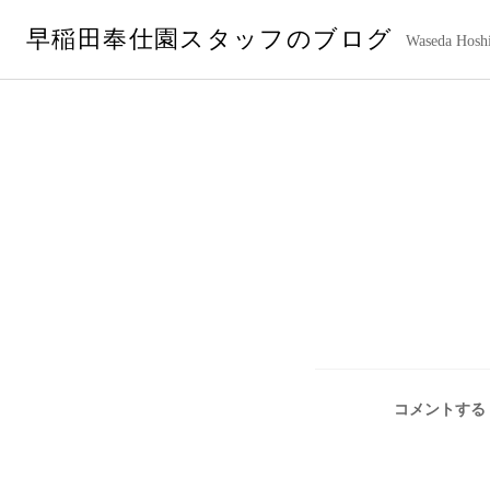
コ
早稲田奉仕園スタッフのブログ
ン
Waseda Hoshi
テ
ン
ツ
へ
ス
キ
ッ
プ
コメントする